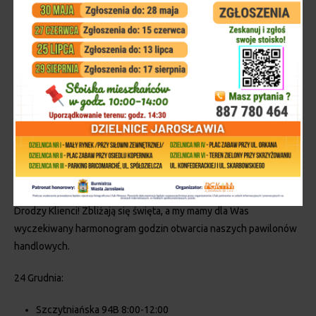
Godziny otwarcia pawilonów handlowych Zakładu Cmentarzy
Komunalnych PGKiM w okresie świątecznym! 🛍️🎄
Drodzy Klienci! Zbliżają się święta, a my mamy dla Was
wyczekiwany harmonogram godzin otwarcia naszych pawilonów
handlowych.
24 Grudnia:
Szczytniańska 94B 8:00-12:00