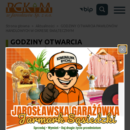
Strona głowna
>
Aktualności
>
GODZINY OTWARCIA PAWILONÓW
HANDLOWYCH W OKRESIE ŚWIĄTECZNYM
GODZINY OTWARCIA
PAWILONÓW HANDLOWYCH W
OKRESIE ŚWIĄTECZNYM
Dodane: 24 grudnia 2024 r.