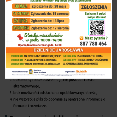
ustawą
Strona internetowa jest częściowo zgodna z ustawą
o dostępności cyfrowej stron internetowych i aplikacji mobilnych
podmiotów publicznych z powodu niezgodności lub wyłączeń
wymienionych poniżej. Zapewnienie dostępności niosłoby za
sobą nadmierne obciążenia dla podmiotu publicznego.
Wyłączenia
zamieszczone na stronie informacje w postaci artykułów lub
załączników nie są dostępne cyfrowo w całości,
dokumenty nietekstowe mogą nie posiadać tekstu
alternatywnego,
brak możliwości odsłuchania opublikowanych treści,
nie wszystkie pliki do pobrania są opatrzone informacją o
formacie i rozmiarze.