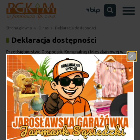
Strona głowna
>
O nas
>
Deklaracja dostępności
Deklaracja dostępności
Przedsiębiorstwo Gospodarki Komunalnej i Mieszkaniowej w
Jarosławiu Sp. z o.o. zobowiązuje się zapewnić dostępność
swojej strony internetowej zgodnie z przepisami ustawy z dnia
4 kwietnia 2019 r. o dostępności cyfrowej stron internetowych
i aplikacji mobilnych podmiotów publicznych. Oświadczenie w
sprawie dostępności ma zastosowanie do strony internetowej
„pgkimjaroslaw.pl”.
Data publikacji strony internetowej: 8.02.2023 r.
Data ostatniej istotnej aktualizacji: 8.02.2023 r.
Status pod względem zgodności z