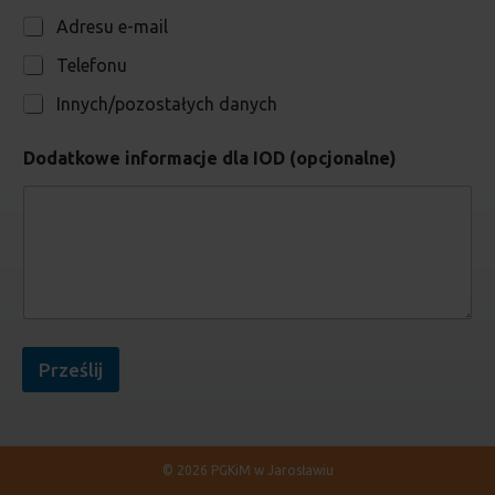
m
Adresu e-mail
i
ę
Telefonu
w
y
Innych/pozostałych danych
c
o
f
Dodatkowe informacje dla IOD (opcjonalne)
a
n
i
e
Prześlij
© 2026 PGKiM w Jarosławiu