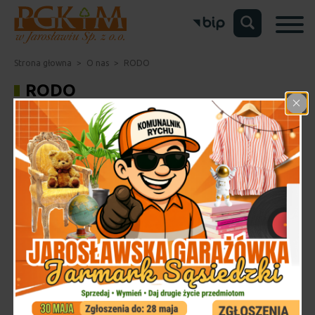
Strona głowna
>
O nas
>
RODO
RODO
Pobierz
Klauzula informacyjna RODO – umowy, zlecenia ogólne
Klauzula informacyjna RODO – umowy na odbiór odpadów i
Pobierz
asenizację
Pobierz
Klauzula informacyjna RODO – zgłoszenia elektroniczne
Klauzula informacyjna RODO dla osób ubiegających się o zatrudnienie
Pobierz
PGKiM
Pobierz
Klauzula informacyjna RODO e-doręczenia, ePUAP
Pobierz
Klauzula informacyjna RODO – KSeF