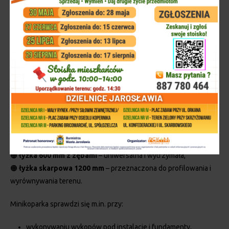
Zakład Remontowy i Ciepłownictwa PGKiM w Jarosławiu Sp. z o.o.
oferuje wynajem minikoparki
Bobcat E27Z
– nowoczesnej
maszyny idealnej do prac ziemnych, budowlanych oraz
porządkowych, również w trudno dostępnych miejscach.
Dostępne wyposażenie:
🟠
łyżka 300 mm z zębami
– doskonała do precyzyjnych prac
ziemnych,
🟠
łyżka 600 mm z zębami
– uniwersalna i wytrzymała,
🟠
łyżka skarpowa 1200 mm
– przeznaczona do profilowania i
wyrównywania terenu.
Minikoparka sprawdzi się m.in. przy:
wykonywaniu wykopów pod instalacje i fundamenty,