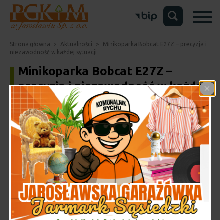
Strona głowna
>
Aktualności
>
Minikoparka Bobcat E27Z – precyzja i
niezawodność w każdej sytuacji
Minikoparka Bobcat E27Z –
precyzja i niezawodność w każdej
sytuacji
Dodane: 31 lipca 2025 r.