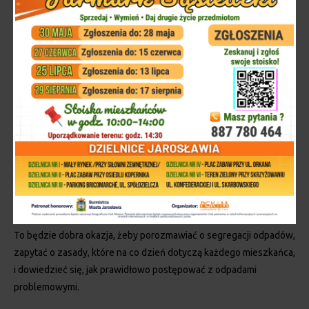
Już dziś zapraszamy mieszkańców Jarosławia i okolic na
najbliższą niedzielę, 14 czerwca, na Bulwary nad Sanem!
W godzinach od 12:00 do 17:00 spotkamy się podczas pikniku
edukacyjno-informacyjnego, organizowanego jako jeden z
elementów obchodów Dnia Patrona Miasta Jarosławia.
To będzie dobra okazja, żeby porozmawiać o segregacji odpadów,
zapytać o zasady, które na co dzień dotyczą każdego mieszkańca,
i dowiedzieć się, jak prawidłowo postępować z odpadami
problemowymi.