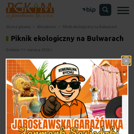
Strona głowna
>
Aktualności
>
Piknik ekologiczny na Bulwarach
Piknik ekologiczny na Bulwarach
Dodane: 11 czerwca 2026 r.